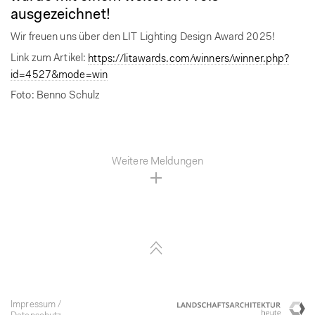
ausgezeichnet!
Wir freuen uns über den LIT Lighting Design Award 2025!
Link zum Artikel:
https://litawards.com/winners/winner.php?
id=4527&mode=win
Foto: Benno Schulz
Weitere Meldungen
Hochscrollen
Impressum
Lan
C